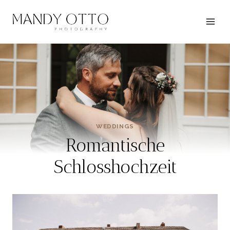
Zum
Inhalt
springen
WEDDINGS
Romantische
Schlosshochzeit